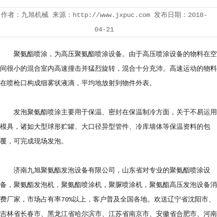
作者：九旭机械 来源：http://www.jxpuc.com 发布日期：2018-
04-21
聚氨酯喷涂，为高压
聚氨酯喷涂设备
。由于高压喷涂设备的物料在空
间很小的混合室内高速撞击并猛烈旋转，混合十分充沛。高速运动的物料
在喷枪口构成细雾状液滴，平均地放射到物件外表。
发泡聚氨酯喷涂主要用于保温、密封在保温制冷方面，关于不易运用
模具，诸如大型球形贮罐、大口径异型管件、冷库墙体等保温资料的包
覆，可完成现场发泡。
济南九旭
聚氨酯发泡设备
有限公司，山东省对专业的聚氨酯喷涂设
备，
聚氨酯发泡机
，
聚氨酯喷涂机
，
聚脲喷涂机
，聚氨酯高压发泡设备消
费厂家，市场占有率70%以上，客户普及全国各地。欢送辽宁省沈阳市、
吉林省长春市、黑龙江省哈尔滨市、江苏省南京市、安徽省合肥市、河南