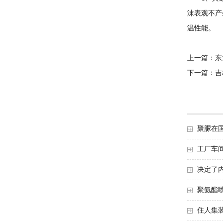
沫表观不产
温性能。
上一篇：东
下一篇：吉
聚脲在国
工厂车间
决定了内
聚氨酯喷
住人集装