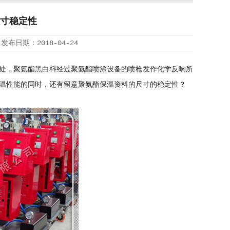
寸稳定性
 发布日期：2018-04-24
处，聚氨酯黑白料经过
聚氨酯喷涂设备
的喷枪发作化学反响所
温性能的同时，还有留意聚氨酯保温资料的尺寸的稳定性？