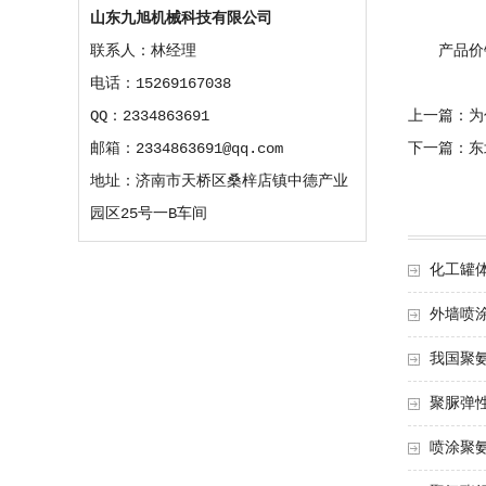
山东九旭机械科技有限公司
产品价钱
联系人：林经理
电话：15269167038
上一篇：为
QQ：2334863691
下一篇：东
邮箱：2334863691@qq.com
地址：济南市天桥区桑梓店镇中德产业
园区25号一B车间
化工罐体
外墙喷涂
我国聚氨
聚脲弹性
喷涂聚氨