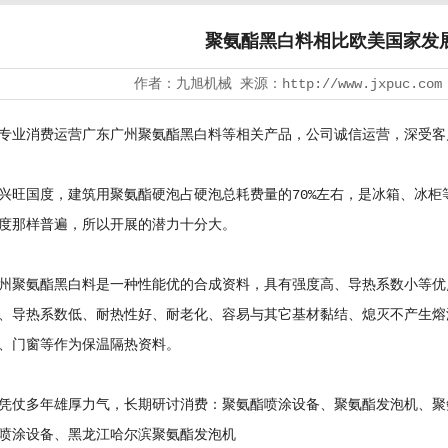
聚氨酯黑白料相比欧美国家发
作者：九旭机械 来源：http://www.jxpuc.com
业消费运营广东广州聚氨酯黑白料等相关产品，公司诚信运营，深受客
国度，建筑用聚氨酯硬泡占硬泡总耗费量的70%左右，是冰箱、冰柜
度那样普遍，所以开展的潜力十分大。
氨酯黑白料是一种性能优的合成资料，具有强度高、导热系数小等优点
、导热系数低、耐热性好、耐老化、容易与其它基材黏结、熄灭不产生熔
、门窗等作为保温隔热资料。
仗多年雄厚力气，长期研讨消费：
聚氨酯喷涂设备
、
聚氨酯发泡机
、
聚
喷涂设备、黑龙江哈尔滨聚氨酯发泡机