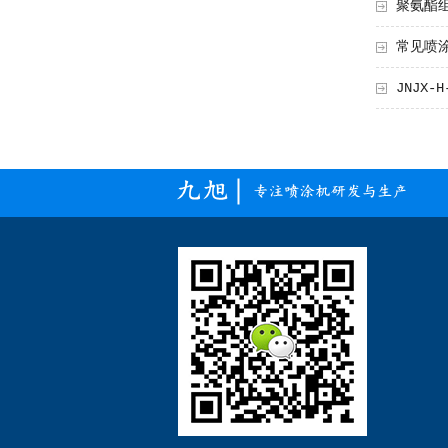
聚氨酯组
常见喷涂
JNJX-