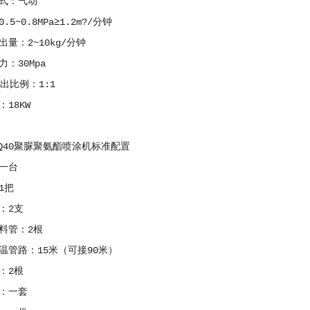
：气动
~0.8MPa≥1.2m?/分钟
：2~10kg/分钟
30Mpa
比例：1:1
18KW
Q40聚脲聚氨酯喷涂机标准配置
一台
1把
2支
管：2根
路：15米（可接90米）
2根
：一套