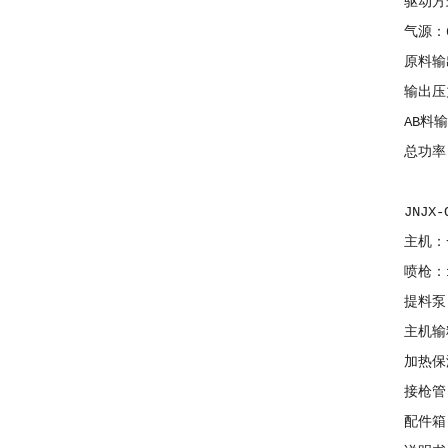
驱动方式
气源：0.5
原料输出量
输出压力：
AB料输出
总功率：
JNJX-
主机：
喷枪：
提料泵：
主机输料
加热保温管
接枪管：
配件箱