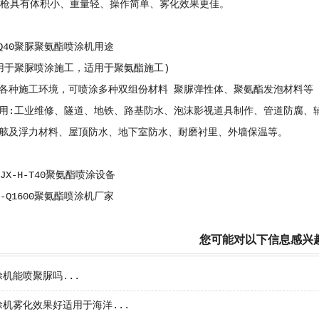
枪具有体积小、重量轻、操作简单、雾化效果更佳。
Q40聚脲聚氨酯喷涂机用途
于聚脲喷涂施工，适用于聚氨酯施工)
种施工环境，可喷涂多种双组份材料 聚脲弹性体、聚氨酯发泡材料等
工业维修、隧道、地铁、路基防水、泡沫影视道具制作、管道防腐、辅
舷及浮力材料、屋顶防水、地下室防水、耐磨衬里、外墙保温等。
JX-H-T40聚氨酯喷涂设备
-Q1600聚氨酯喷涂机厂家
您可能对以下信息感兴
机能喷聚脲吗...
机雾化效果好适用于海洋...