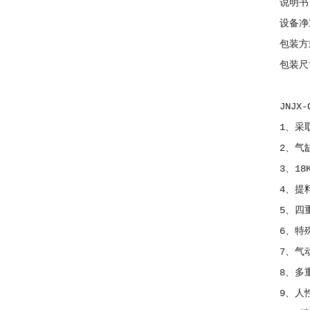
说明书
设备净重：
包装方式
包装尺寸：96
JNJX-
1、采取1
2、气缸
3、18K
4、提料
5、四重
6、特殊
7、气动
8、多重
9、人性