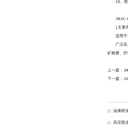
10、喷
JNJX-
(主要用
适用于各
广泛应用:
矿耐磨、护
上一篇：JN
下一篇：JX
油漆喷涂
高压喷涂