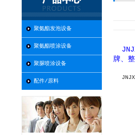
聚氨酯发泡设备
聚氨酯喷涂设备
JN
牌、整
聚脲喷涂设备
JN
配件/原料