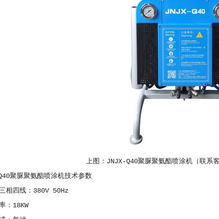
上图：JNJX-Q40聚脲
聚氨酯喷涂机
（联系
Q40聚脲聚氨酯喷涂机技术参数
四线：380V 50Hz
：18KW