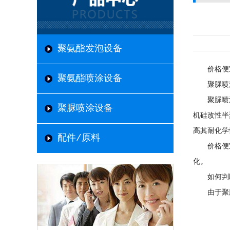
聚氨酯发泡设备
价格便宜
聚氨酯喷涂设备
聚脲喷涂
聚脲喷
聚脲喷涂设备
机硅改性半
高其耐化学
配件/原料
价格便宜不
化。
如何判断
由于聚脲