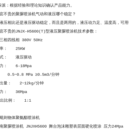
派：根据经验和理论知识确认产品能力。
不贵的聚脲喷涂机气动和液压哪个稳定？
压相比还是液压驱动稳定，而且是两用的，液压动力足、温度高，可用
贵的JNJX-H5600(T)型液压聚脲喷涂机技术参数：
四线相 380V 50Hz
： 25KW
式： 液压驱动
 6-18Mpa
5~0.8 MPa ≥0.5m3/分钟
： 2~12kg/分钟
： 36Mpa
出比例： 1:1
规则物体聚氨酯喷涂机
聚脲喷涂机 JNJXH5600 舞台泡沫雕塑表层面硬化喷涂 压力24Mpa