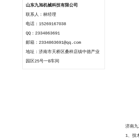
山东九旭机械科技有限公司
联系人：林经理
电话：15269167038
QQ：2334863691
邮箱：2334863691@qq.com
地址：济南市天桥区桑梓店镇中德产业
园区25号一B车间
济南九旭
1、技术