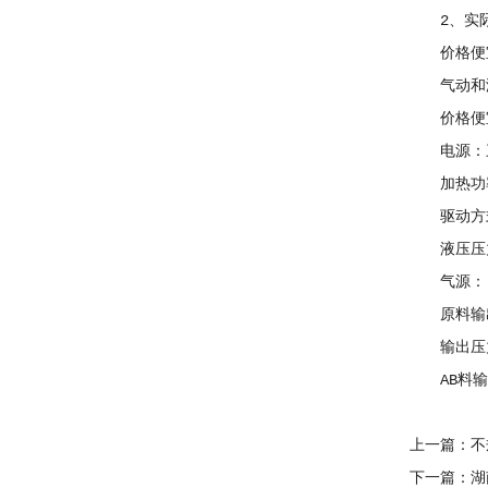
2、实际
价格便宜
气动和液
价格便宜不
电源：三相
加热功率
驱动方
液压压力：
气源： 0.
原料输出量
输出压力
AB料输
上一篇：不
下一篇：湖南