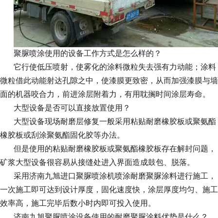
聚脲喷涂使用的设备工作方式是怎么样的？
它行使低压喷射，使雾化的涂料微粒失去强有力动能；涂料
微粒借此动能射达孔隙之中，使漆膜更致密，从而加强漆膜与墙
面的机器咬合力，前进涂层附着力，有用耽搁时间涂层寿命。
大型设备是否可以直接放置使用？
大型设备现场耐磨层修复一般采用粘贴耐磨橡胶板或聚氨酯
橡胶板或刮涂聚氨酯固化胶等办法。
但是使用的粘贴耐磨橡胶板或聚氨酯橡胶板存在解封问题，
矿浆大型设备很容易从接缝处进入界面造成鼓包、脱落。
采用济南九旭
进口聚脲喷涂机
喷涂耐磨聚脲涂料进行施工，
一次施工即可达到设计厚度，固化速度快，涂层厚度均匀、施工
效率高，施工完毕后数小时内即可投入使用。
济南九旭
聚脲喷涂设备
使用的耐磨聚脲涂料优势是什么？